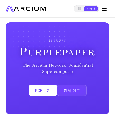
EN
한국어
NETWORK
Purplepaper
The Arcium Network Confidential
Supercomputer
PDF 보기
전체 연구